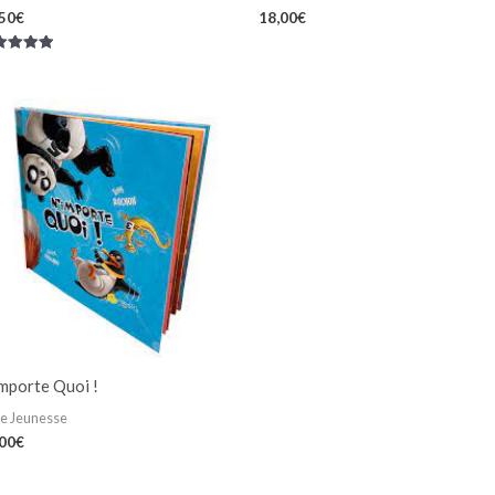
,50
€
18,00
€
e
0
r 5
mporte Quoi !
re Jeunesse
,00
€