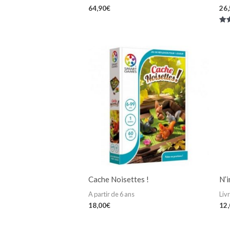
64,90
€
26
Not
5.0
su
Cache Noisettes !
N’i
A partir de 6 ans
Liv
18,00
€
12