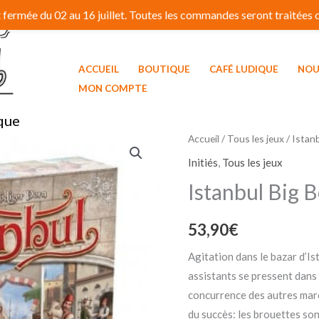
fermée du 02 au 16 juillet. Toutes les commandes seront traitées dé
ACCUEIL
BOUTIQUE
CAFÉ LUDIQUE
NOU
MON COMPTE
que
Accueil
/
Tous les jeux
/ Istan
Initiés
,
Tous les jeux
Istanbul Big 
53,90
€
Agitation dans le bazar d’Is
assistants se pressent dans 
concurrence des autres marc
du succès: les brouettes son