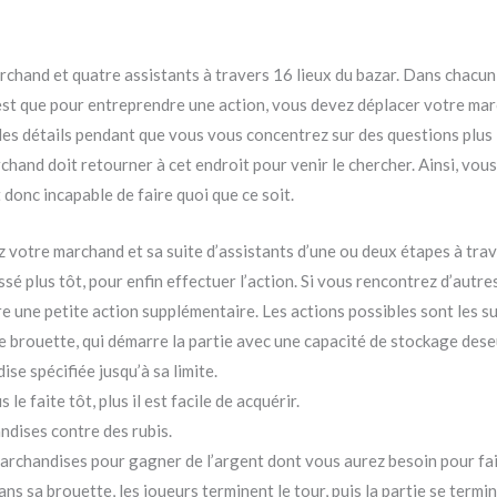
archand et quatre assistants à travers 16 lieux du bazar. Dans chacu
 est que pour entreprendre une action, vous devez déplacer votre marc
 les détails pendant que vous vous concentrez sur des questions plus 
chand doit retourner à cet endroit pour venir le chercher. Ainsi, vou
t donc incapable de faire quoi que ce soit.
ez votre marchand et sa suite d’assistants d’une ou deux étapes à traver
issé plus tôt, pour enfin effectuer l’action. Si vous rencontrez d’aut
 une petite action supplémentaire. Les actions possibles sont les su
e brouette, qui démarre la partie avec une capacité de stockage des
e spécifiée jusqu’à sa limite.
le faite tôt, plus il est facile de acquérir.
ndises contre des rubis.
rchandises pour gagner de l’argent dont vous aurez besoin pour fair
s sa brouette, les joueurs terminent le tour, puis la partie se termine.