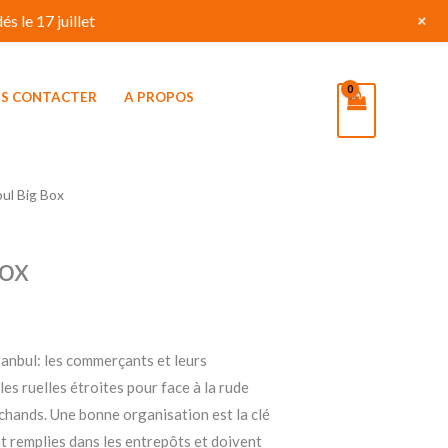
+
s le 17 juillet
S CONTACTER
A PROPOS
bul Big Box
Box
tanbul: les commerçants et leurs
les ruelles étroites pour face à la rude
hands. Une bonne organisation est la clé
t remplies dans les entrepôts et doivent