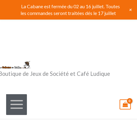
Aller
La Cabane est fermée du 02 au 16 juillet. Toutes
+
au
les commandes seront traitées dés le 17 juillet
contenu
Boutique de Jeux de Société et Café Ludique