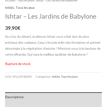
Accueil
/
Tous les jeux
/ Ishtar – Les Jardins de Babylone
Initiés
,
Tous les jeux
Ishtar – Les Jardins de Babylone
39,90
€
Au c◊ur du désert, la déesse Ishtar vous a fait don du plus
précieux des cadeaux. L’eau s’écoule enfin des fontaines et permet
désormais à la végétation d’exister ! Montrez vous à la hauteur de
cette offrande. Qui sera le meilleur jardinier de Babylone ?
Rupture de stock
UGS :
KFLL0THB283
Catégories :
Initiés
,
Tous les jeux
Description
Informations complémentaires