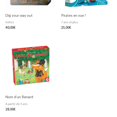
Dig your way out
Pirates en vue !
Initiés
7 ans et plus
40,00
€
25,00
€
Nom d’un Renard
A partir de 5 ans
28,00
€