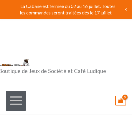
Aller
La Cabane est fermée du 02 au 16 juillet. Toutes
+
au
les commandes seront traitées dés le 17 juillet
contenu
Boutique de Jeux de Société et Café Ludique