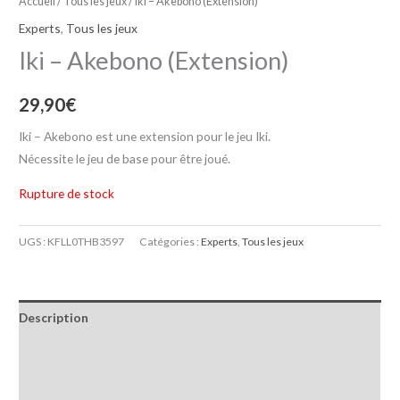
Accueil
/
Tous les jeux
/ Iki – Akebono (Extension)
Experts
,
Tous les jeux
Iki – Akebono (Extension)
29,90
€
Iki – Akebono est une extension pour le jeu Iki.
Nécessite le jeu de base pour être joué.
Rupture de stock
UGS :
KFLL0THB3597
Catégories :
Experts
,
Tous les jeux
Description
Informations complémentaires
Avis (0)