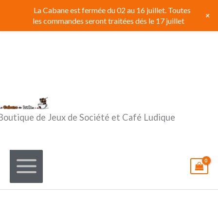
Aller
La Cabane est fermée du 02 au 16 juillet. Toutes
+
au
les commandes seront traitées dés le 17 juillet
contenu
Boutique de Jeux de Société et Café Ludique