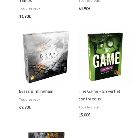
Temps
Tous les jeux
Tous les jeux
64,90
€
11,90
€
Brass Birmingham
The Game – En vert et
contre tous
Tous les jeux
Tous les jeux
69,90
€
15,00
€