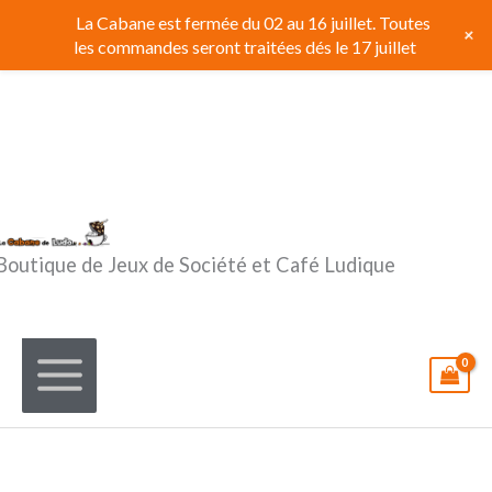
Aller
La Cabane est fermée du 02 au 16 juillet. Toutes
+
au
les commandes seront traitées dés le 17 juillet
contenu
Boutique de Jeux de Société et Café Ludique