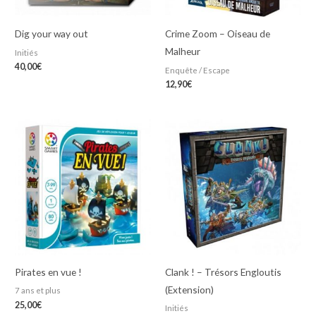
Dig your way out
Crime Zoom – Oiseau de
Malheur
Initiés
40,00
€
Enquête / Escape
12,90
€
Pirates en vue !
Clank ! – Trésors Engloutis
(Extension)
7 ans et plus
25,00
€
Initiés