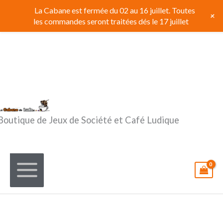
Aller
La Cabane est fermée du 02 au 16 juillet. Toutes
+
au
les commandes seront traitées dés le 17 juillet
contenu
Boutique de Jeux de Société et Café Ludique