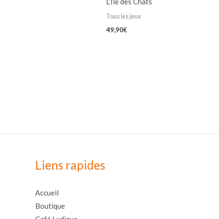
L’Ile des Chats
Tous les jeux
49,90
€
Liens rapides
Accueil
Boutique
Café Ludique