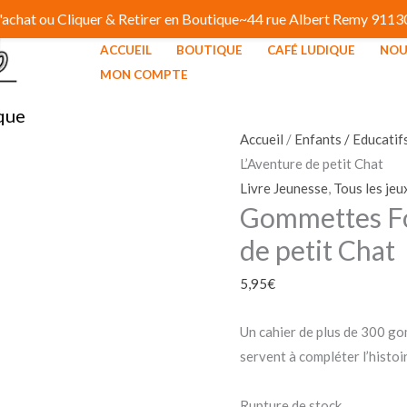
 d'achat ou Cliquer & Retirer en Boutique~44 rue Albert Remy 91
ACCUEIL
BOUTIQUE
CAFÉ LUDIQUE
NOU
MON COMPTE
que
Accueil
/
Enfants / Educatif
L’Aventure de petit Chat
Livre Jeunesse
,
Tous les jeu
Gommettes Fo
de petit Chat
5,95
€
Un cahier de plus de 300 g
servent à compléter l’histoi
Rupture de stock