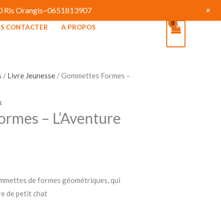
+
130 Ris Orangis~0651813907
S CONTACTER
A PROPOS
s
/
Livre Jeunesse
/ Gommettes Formes –
x
rmes – L’Aventure
ommettes de formes géométriques, qui
re de petit chat