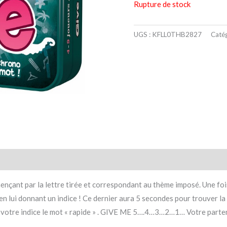
Rupture de stock
UGS :
KFLL0THB2827
Catég
taires
Avis (0)
çant par la lettre tirée et correspondant au thème imposé. Une fois
 en lui donnant un indice ! Ce dernier aura 5 secondes pour trouver l
 , et votre indice le mot « rapide » . GIVE ME 5….4…3…2…1… Votre par