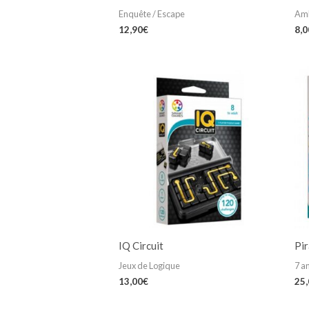
Enquête / Escape
Am
12,90
€
8,0
IQ Circuit
Pir
Jeux de Logique
7 an
13,00
€
25