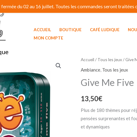
fermée du 02 au 16 juillet. Toutes les commandes seront traitées dé
ACCUEIL
BOUTIQUE
CAFÉ LUDIQUE
NOU
MON COMPTE
que
Accueil
/
Tous les jeux
/ Give 
Ambiance
,
Tous les jeux
Give Me Five
13,50
€
Plus de 180 thèmes pour réjo
pensées surprenantes et fou
et dynamiques