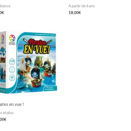
biance
A partir de 6 ans
0
€
18,00
€
ates en vue !
s et plus
,00
€