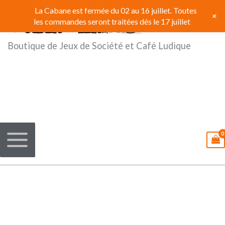
Aller
La Cabane est fermée du 02 au 16 juillet. Toutes
+
au
les commandes seront traitées dés le 17 juillet
contenu
Boutique de Jeux de Société et Café Ludique