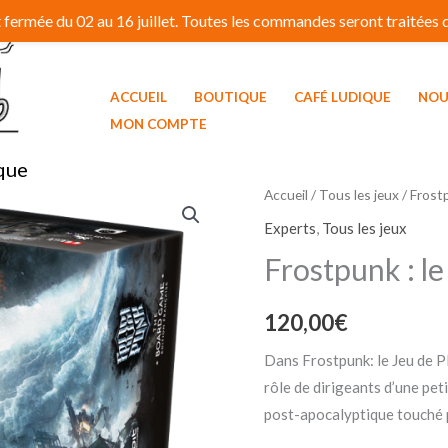
fermée du 02 au 16 juillet. Toutes les commandes seront traitées dé
ACCUEIL
BOUTIQUE
CAFÉ LUDIQUE
NOU
MON COMPTE
que
Accueil
/
Tous les jeux
/ Frostp
Experts
,
Tous les jeux
Frostpunk : le
120,00
€
Dans Frostpunk: le Jeu de Pl
rôle de dirigeants d’une pe
post-apocalyptique touché p