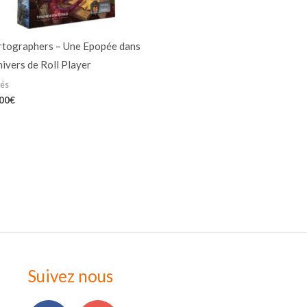
rtographers – Une Epopée dans
nivers de Roll Player
iés
,00
€
Suivez nous