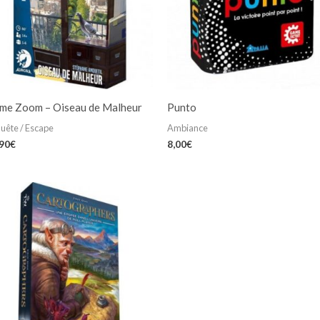
ime Zoom – Oiseau de Malheur
Punto
uête / Escape
Ambiance
,90
€
8,00
€