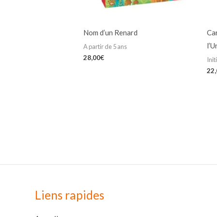
Nom d’un Renard
Ca
l’U
A partir de 5 ans
28,00
€
Init
22
Liens rapides