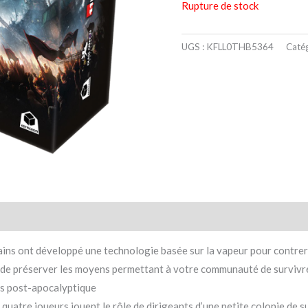
Rupture de stock
UGS :
KFLL0THB5364
Catég
taires
Avis (0)
ns ont développé une technologie basée sur la vapeur pour contrer 
 et de préserver les moyens permettant à votre communauté de survivr
rs post-apocalyptique
 quatre joueurs jouent le rôle de dirigeants d’une petite colonie de