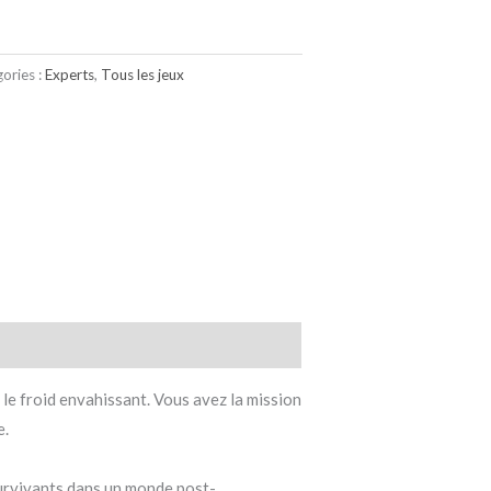
ories :
Experts
,
Tous les jeux
le froid envahissant. Vous avez la mission
e.
 survivants dans un monde post-