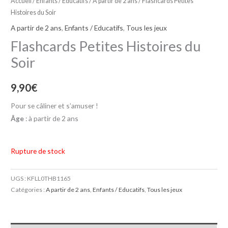
Accueil
/
Enfants / Educatifs
/
A partir de 2 ans
/ Flashcards Petites
Histoires du Soir
A partir de 2 ans
,
Enfants / Educatifs
,
Tous les jeux
Flashcards Petites Histoires du
Soir
9,90
€
Pour se câliner et s’amuser !
Âge
: à partir de 2 ans
Rupture de stock
UGS :
KFLL0THB1165
Catégories :
A partir de 2 ans
,
Enfants / Educatifs
,
Tous les jeux