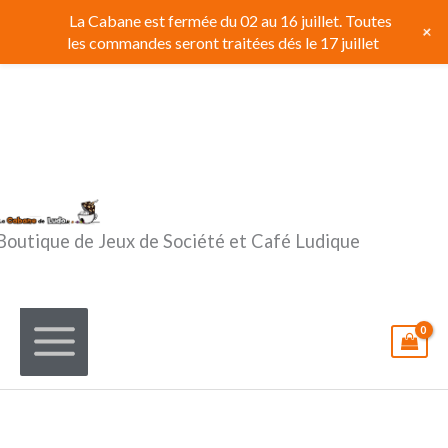
Aller
La Cabane est fermée du 02 au 16 juillet. Toutes
+
au
les commandes seront traitées dés le 17 juillet
contenu
Boutique de Jeux de Société et Café Ludique