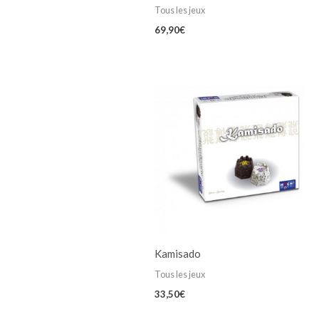
Tous les jeux
69,90
€
Kamisado
Tous les jeux
33,50
€