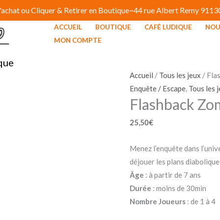
 d'achat ou Cliquer & Retirer en Boutique~44 rue Albert Remy 91
ACCUEIL
BOUTIQUE
CAFÉ LUDIQUE
NOU
MON COMPTE
que
Accueil
/
Tous les jeux
/ Fla
Enquête / Escape
,
Tous les 
Flashback Zo
25,50
€
Menez l’enquête dans l’univ
déjouer les plans diabolique
Âge
: à partir de 7 ans
Durée
: moins de 30min
Nombre Joueurs
: de 1 à 4