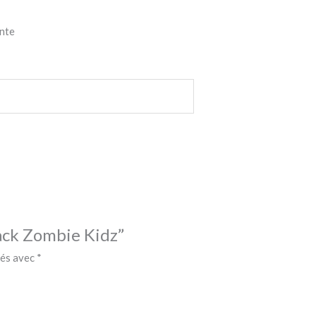
ente
back Zombie Kidz”
ués avec
*