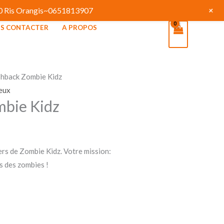
+
130 Ris Orangis~0651813907
S CONTACTER
A PROPOS
shback Zombie Kidz
jeux
mbie Kidz
ers de Zombie Kidz. Votre mission:
s des zombies !