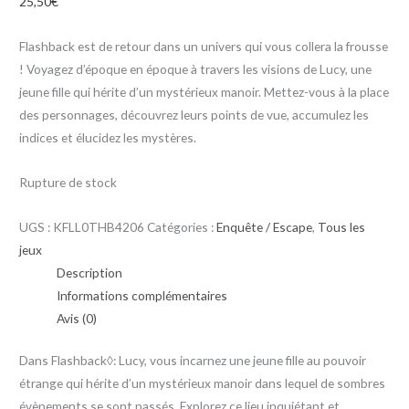
25,50
€
Flashback est de retour dans un univers qui vous collera la frousse
! Voyagez d’époque en époque à travers les visions de Lucy, une
jeune fille qui hérite d’un mystérieux manoir. Mettez-vous à la place
des personnages, découvrez leurs points de vue, accumulez les
indices et élucidez les mystères.
Rupture de stock
UGS :
KFLL0THB4206
Catégories :
Enquête / Escape
,
Tous les
jeux
Description
Informations complémentaires
Avis (0)
Dans Flashback◊: Lucy, vous incarnez une jeune fille au pouvoir
étrange qui hérite d’un mystérieux manoir dans lequel de sombres
évènements se sont passés. Explorez ce lieu inquiétant et