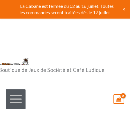
Aller
La Cabane est fermée du 02 au 16 juillet. Toutes
+
au
les commandes seront traitées dés le 17 juillet
contenu
Boutique de Jeux de Société et Café Ludique