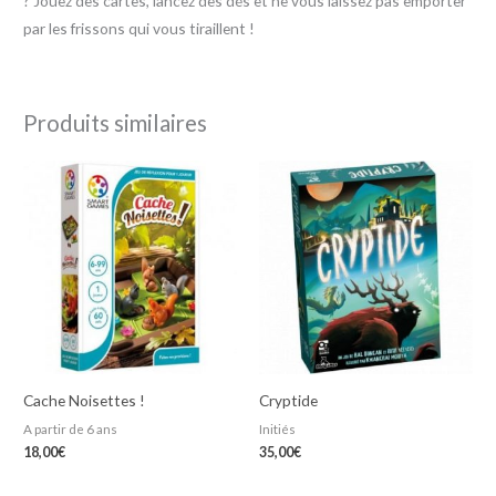
? Jouez des cartes, lancez des dés et ne vous laissez pas emporter
par les frissons qui vous tiraillent !
Produits similaires
Cache Noisettes !
Cryptide
A partir de 6 ans
Initiés
18,00
€
35,00
€