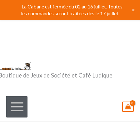
Aller
La Cabane est fermée du 02 au 16 juillet. Toutes
+
au
les commandes seront traitées dés le 17 juillet
contenu
Boutique de Jeux de Société et Café Ludique