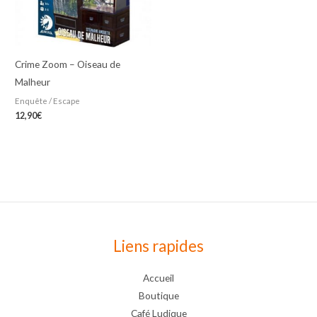
Crime Zoom – Oiseau de
Malheur
Enquête / Escape
12,90
€
Liens rapides
Accueil
Boutique
Café Ludique