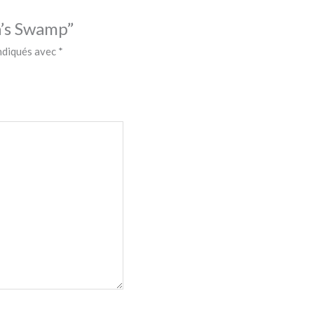
ya’s Swamp”
indiqués avec
*