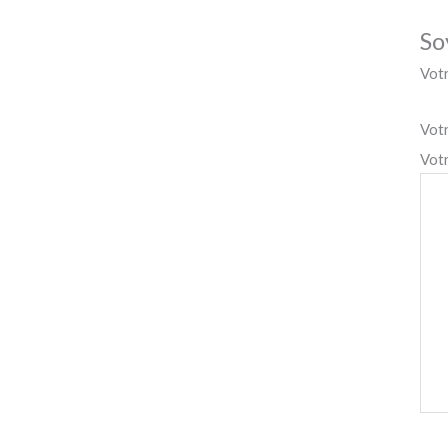
So
Votr
Vot
Vot