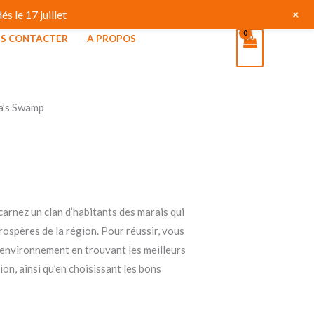
+
s le 17 juillet
S CONTACTER
A PROPOS
a’s Swamp
arnez un clan d’habitants des marais qui
prospères de la région. Pour réussir, vous
environnement en trouvant les meilleurs
ion, ainsi qu’en choisissant les bons