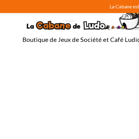
Aller
La Cabane est 
au
contenu
Boutique de Jeux de Société et Café Ludi