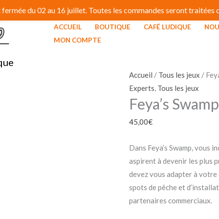
fermée du 02 au 16 juillet. Toutes les commandes seront traitées dé
ACCUEIL
BOUTIQUE
CAFÉ LUDIQUE
NOU
quantité
MON COMPTE
de
que
Feya's
Swamp
Accueil
/
Tous les jeux
/ Fey
Experts
,
Tous les jeux
Feya’s Swamp
45,00
€
Dans Feya’s Swamp, vous inc
aspirent à devenir les plus 
devez vous adapter à votre 
spots de pêche et d’installat
partenaires commerciaux.