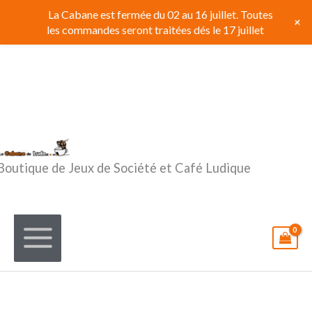
Aller
La Cabane est fermée du 02 au 16 juillet. Toutes
+
au
les commandes seront traitées dés le 17 juillet
contenu
Boutique de Jeux de Société et Café Ludique