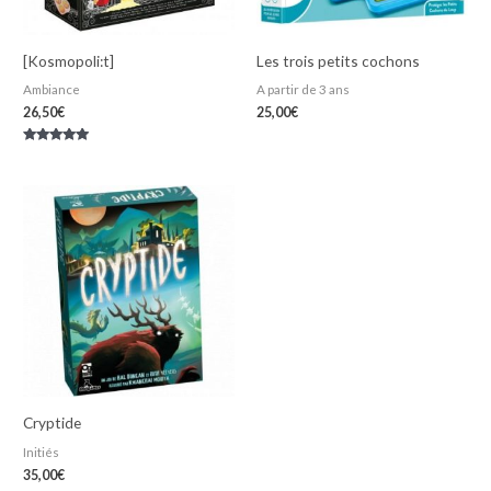
[Kosmopoli:t]
Les trois petits cochons
Ambiance
A partir de 3 ans
26,50
€
25,00
€
Note
5.00
sur 5
Cryptide
Initiés
35,00
€