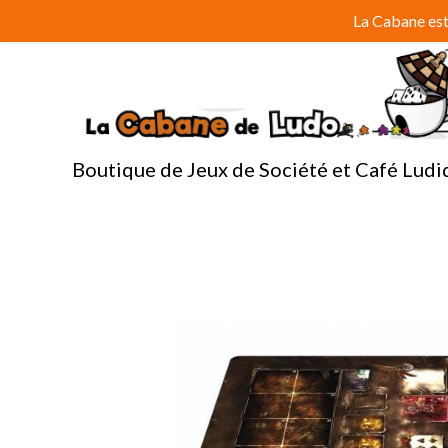
Aller
La Cabane est 
au
contenu
Boutique de Jeux de Société et Café Ludi