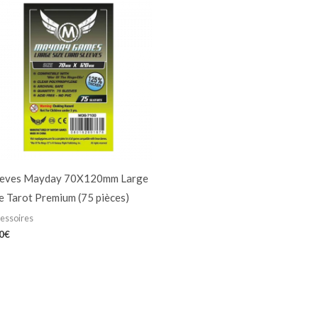
eeves Mayday 70X120mm Large
e Tarot Premium (75 pièces)
essoires
0
€