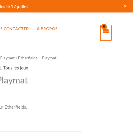
+
s le 17 juillet
S CONTACTER
A PROPOS
 Playmat
/ Etherfields – Playmat
t
,
Tous les jeux
 Playmat
r Etherfields.