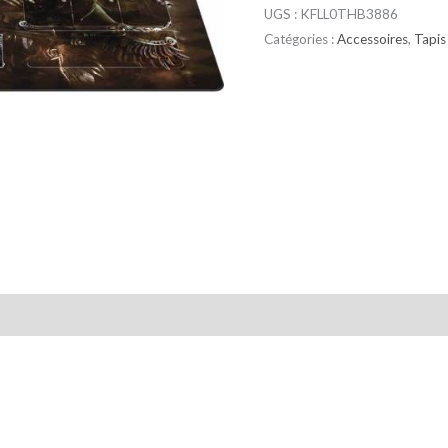
UGS :
KFLL0THB3886
Catégories :
Accessoires
,
Tapis
taires
Avis (0)