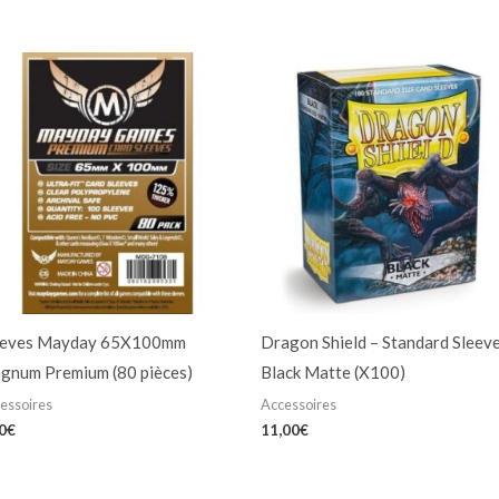
eeves Mayday 65X100mm
Dragon Shield – Standard Sleeve
gnum Premium (80 pièces)
Black Matte (X100)
essoires
Accessoires
0
€
11,00
€