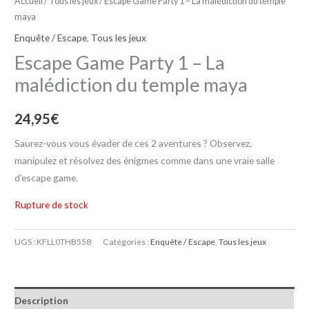
Accueil
/
Tous les jeux
/ Escape Game Party 1 – La malédiction du temple
maya
Enquête / Escape
,
Tous les jeux
Escape Game Party 1 – La
malédiction du temple maya
24,95
€
Saurez-vous vous évader de ces 2 aventures ? Observez,
manipulez et résolvez des énigmes comme dans une vraie salle
d’escape game.
Rupture de stock
UGS :
KFLL0THB558
Catégories :
Enquête / Escape
,
Tous les jeux
Description