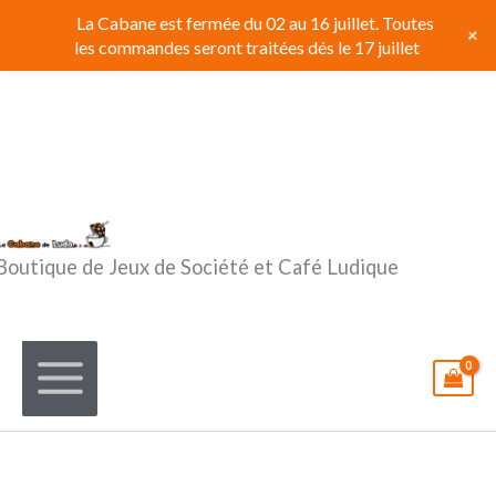
Aller
La Cabane est fermée du 02 au 16 juillet. Toutes
+
au
les commandes seront traitées dés le 17 juillet
contenu
Boutique de Jeux de Société et Café Ludique