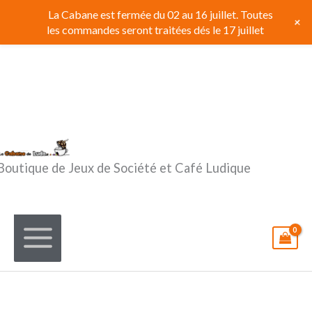
Aller
La Cabane est fermée du 02 au 16 juillet. Toutes
+
au
les commandes seront traitées dés le 17 juillet
contenu
Boutique de Jeux de Société et Café Ludique