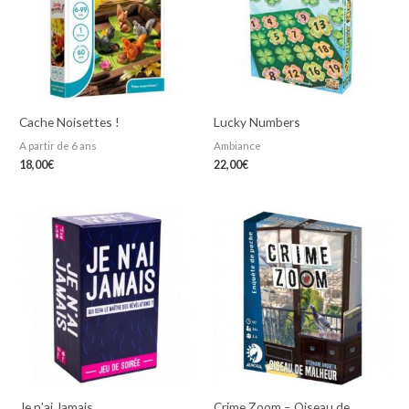
Cache Noisettes !
Lucky Numbers
A partir de 6 ans
Ambiance
18,00
€
22,00
€
Je n’ai Jamais
Crime Zoom – Oiseau de