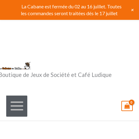
Aller
La Cabane est fermée du 02 au 16 juillet. Toutes
+
au
les commandes seront traitées dés le 17 juillet
contenu
Boutique de Jeux de Société et Café Ludique