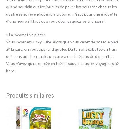
quand soudain quatre joueurs de poker brandissent chacun les
quatre as et revendiquent la victoire… Pre◊t pour une enque◊te
d’une heure ? Il faut que vous de◊masquiez les tricheurs !
• La locomotive piégée
Vous incarnez Lucky Luke. Alors que vous venez de poser le pied
a◊ la gare, on vous apprend que les Dalton ont sabote◊ un train
qui, dans une heure pile, percutera des ba◊tons de dynamite…
Vous n’avez qu’une ide◊e en te◊te : sauver tous les voyageurs a◊
bord.
Produits similaires