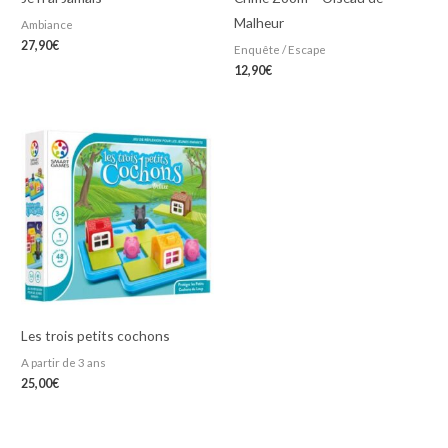
Malheur
Ambiance
27,90
€
Enquête / Escape
12,90
€
Les trois petits cochons
A partir de 3 ans
25,00
€