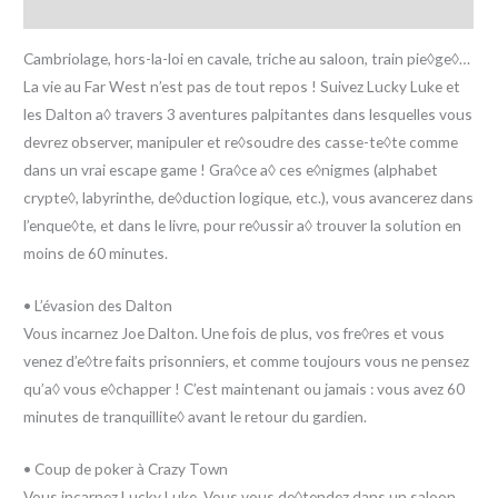
Avis (0)
Cambriolage, hors-la-loi en cavale, triche au saloon, train pie◊ge◊…
La vie au Far West n’est pas de tout repos ! Suivez Lucky Luke et
les Dalton a◊ travers 3 aventures palpitantes dans lesquelles vous
devrez observer, manipuler et re◊soudre des casse-te◊te comme
dans un vrai escape game ! Gra◊ce a◊ ces e◊nigmes (alphabet
crypte◊, labyrinthe, de◊duction logique, etc.), vous avancerez dans
l’enque◊te, et dans le livre, pour re◊ussir a◊ trouver la solution en
moins de 60 minutes.
• L’évasion des Dalton
Vous incarnez Joe Dalton. Une fois de plus, vos fre◊res et vous
venez d’e◊tre faits prisonniers, et comme toujours vous ne pensez
qu’a◊ vous e◊chapper ! C’est maintenant ou jamais : vous avez 60
minutes de tranquillite◊ avant le retour du gardien.
• Coup de poker à Crazy Town
Vous incarnez Lucky Luke. Vous vous de◊tendez dans un saloon,