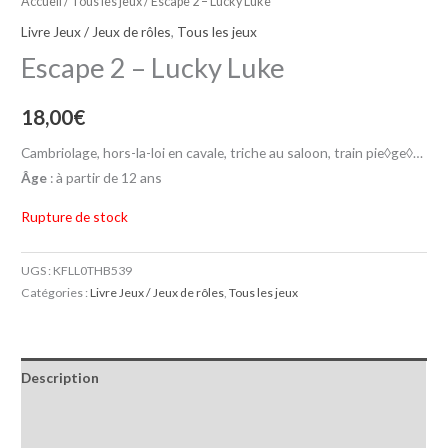
Accueil
/
Tous les jeux
/ Escape 2 – Lucky Luke
Livre Jeux / Jeux de rôles
,
Tous les jeux
Escape 2 – Lucky Luke
18,00
€
Cambriolage, hors-la-loi en cavale, triche au saloon, train pie◊ge◊…
Âge
: à partir de 12 ans
Rupture de stock
UGS :
KFLL0THB539
Catégories :
Livre Jeux / Jeux de rôles
,
Tous les jeux
Description
Informations complémentaires