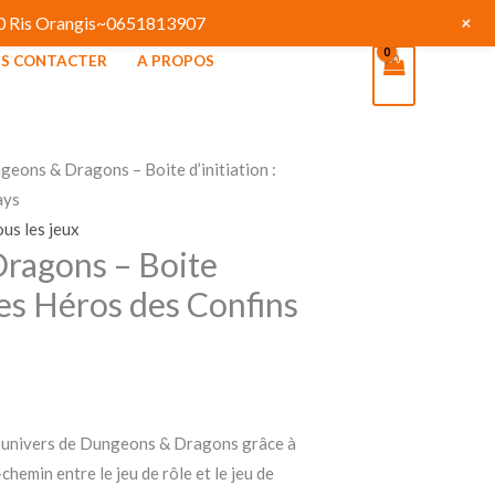
+
130 Ris Orangis~0651813907
S CONTACTER
A PROPOS
geons & Dragons – Boite d’initiation :
ays
ous les jeux
ragons – Boite
 Les Héros des Confins
 l’univers de Dungeons & Dragons grâce à
-chemin entre le jeu de rôle et le jeu de