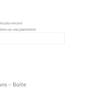
ien plus encore
îtées sur une planchette
ons – Boite