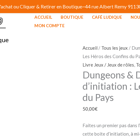
 d'achat ou Cliquer & Retirer en Boutique~44 rue Albert Remy 91
ACCUEIL
BOUTIQUE
CAFÉ LUDIQUE
NOU
quantité
MON COMPTE
de
que
Dungeons
&
Accueil
/
Tous les jeux
/ Dun
Dragons
Les Héros des Confins du P
-
Livre Jeux / Jeux de rôles
,
T
Dungeons & D
Boite
d'initiation
d’initiation :
:
du Pays
Les
Héros
50,00
€
des
Confins
Faites un premier pas dans
du
cette boite d’initiation, à mi