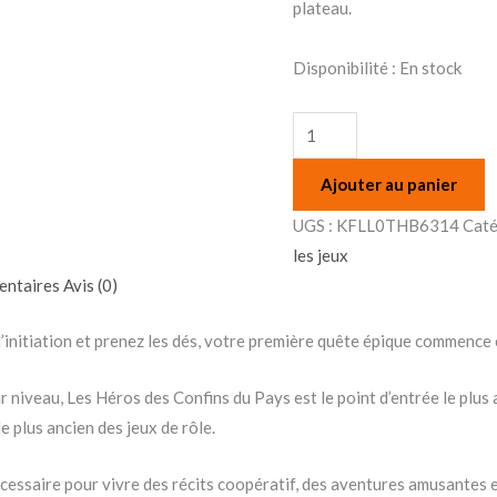
Pays
plateau.
Disponibilité :
En stock
Ajouter au panier
UGS :
KFLL0THB6314
Caté
les jeux
entaires
Avis (0)
initiation et prenez les dés, votre première quête épique commence c
r niveau, Les Héros des Confins du Pays est le point d’entrée le plus 
 plus ancien des jeux de rôle.
écessaire pour vivre des récits coopératif, des aventures amusantes 