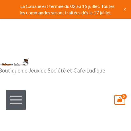
Aller
La Cabane est fermée du 02 au 16 juillet. Toutes
+
au
les commandes seront traitées dés le 17 juillet
contenu
Boutique de Jeux de Société et Café Ludique