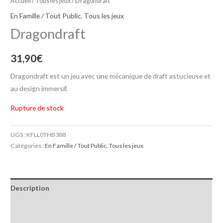
Accueil
/
Tous les jeux
/ Dragondraft
En Famille / Tout Public
,
Tous les jeux
Dragondraft
31,90
€
Dragondraft est un jeu avec une mécanique de draft astucieuse et
au design immersif.
Rupture de stock
UGS :
KFLL0THB388
Catégories :
En Famille / Tout Public
,
Tous les jeux
Description
Informations complémentaires