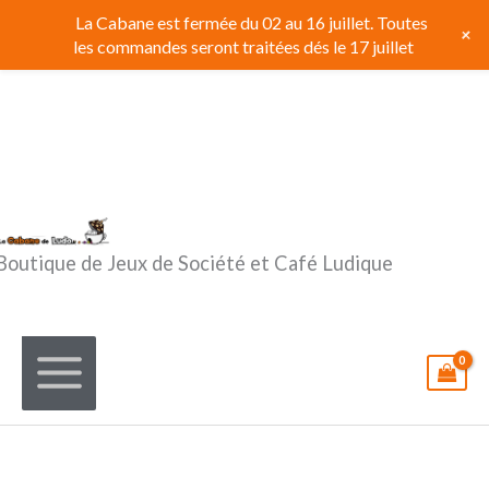
Aller
La Cabane est fermée du 02 au 16 juillet. Toutes
+
au
les commandes seront traitées dés le 17 juillet
contenu
Boutique de Jeux de Société et Café Ludique