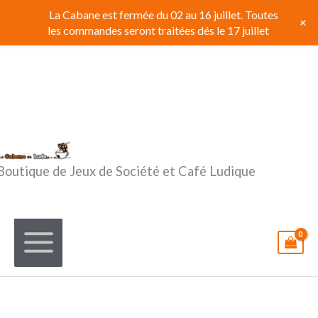
Aller
La Cabane est fermée du 02 au 16 juillet. Toutes
+
au
les commandes seront traitées dés le 17 juillet
contenu
Boutique de Jeux de Société et Café Ludique