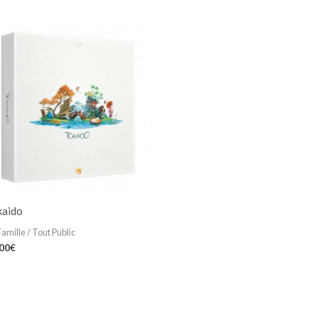
kaido
Famille / Tout Public
,00
€