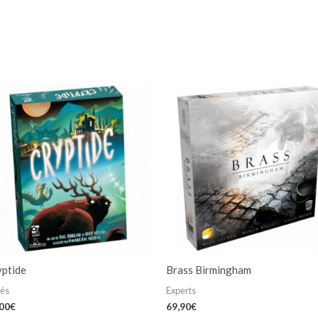
yptide
Brass Birmingham
iés
Experts
,00
€
69,90
€