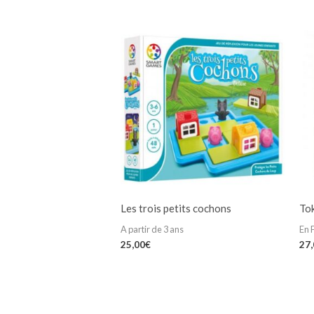
Les trois petits cochons
To
A partir de 3 ans
En 
25,00
€
27