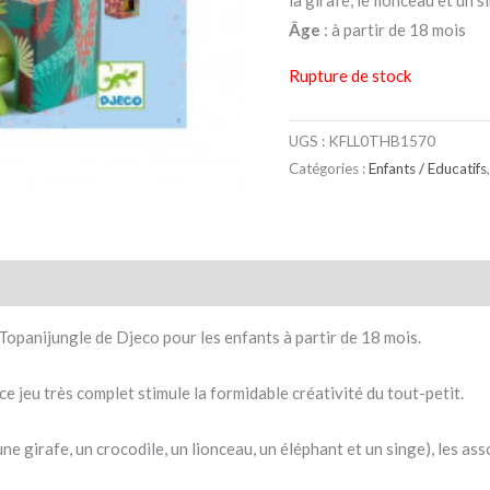
la girafe, le lionceau et un 
Âge
: à partir de 18 mois
Rupture de stock
UGS :
KFLL0THB1570
Catégories :
Enfants / Educatifs
taires
Avis (0)
Topanijungle de Djeco pour les enfants à partir de 18 mois.
ce jeu très complet stimule la formidable créativité du tout-petit.
une girafe, un crocodile, un lionceau, un éléphant et un singe), les a