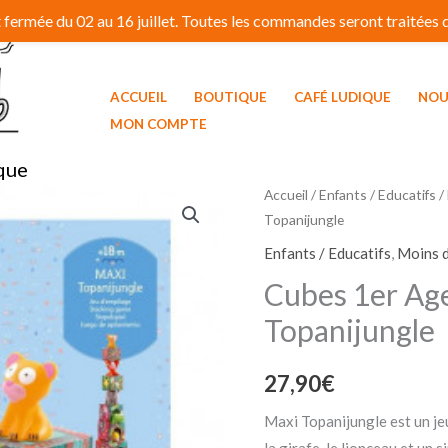
fermée du 02 au 16 juillet. Toutes les commandes seront traitées dé
ACCUEIL
BOUTIQUE
CAFÉ LUDIQUE
NOU
MON COMPTE
que
Accueil
/
Enfants / Educatifs
/
Topanijungle
Enfants / Educatifs
,
Moins d
Cubes 1er Ag
Topanijungle
27,90
€
Maxi Topanijungle est un jeu 