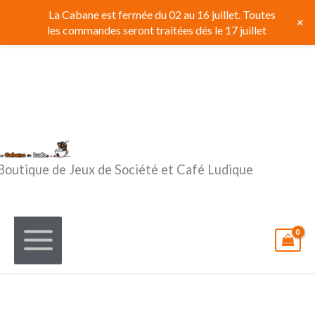
Aller
La Cabane est fermée du 02 au 16 juillet. Toutes
+
au
les commandes seront traitées dés le 17 juillet
contenu
Boutique de Jeux de Société et Café Ludique