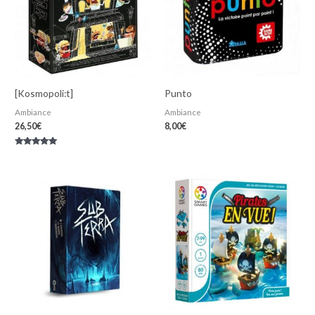
[Kosmopoli:t]
Punto
Ambiance
Ambiance
26,50
€
8,00
€
Note
5.00
sur 5