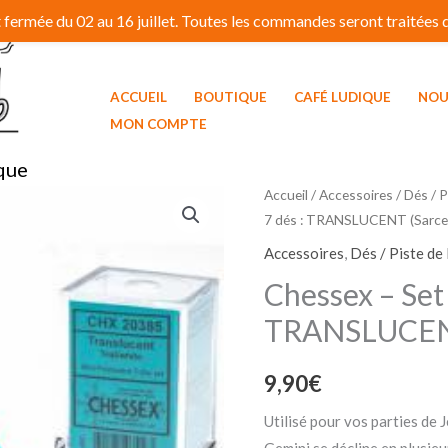
fermée du 02 au 16 juillet. Toutes les commandes seront traitées dé
ACCUEIL
BOUTIQUE
CAFÉ LUDIQUE
NOU
MON COMPTE
que
Accueil
/
Accessoires
/
Dés / P
7 dés : TRANSLUCENT (Sarcel
Accessoires
,
Dés / Piste de
Chessex – Set 
TRANSLUCENT 
9,90
€
Utilisé pour vos parties de 