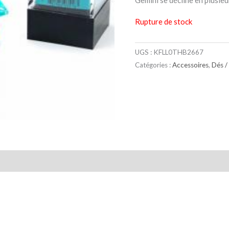
Gemini se décline en plusieu
Rupture de stock
UGS :
KFLL0THB2667
Catégories :
Accessoires
,
Dés /
taires
Avis (0)