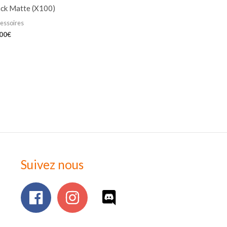
ack Matte (X100)
essoires
,00
€
Suivez nous