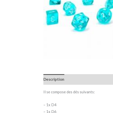
Description
Informations complémen
Il se compose des dés suivants:
– 1x D4
– 1x D6