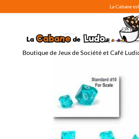
Aller
La Cabane est 
au
contenu
Boutique de Jeux de Société et Café Ludi