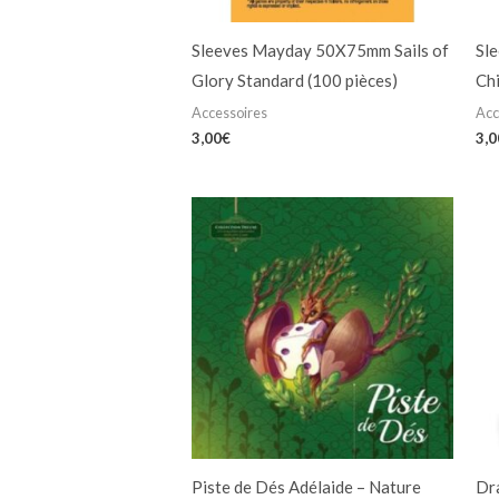
Sleeves Mayday 50X75mm Sails of
Sl
Glory Standard (100 pièces)
Chi
Accessoires
Acc
3,00
€
3,0
Piste de Dés Adélaide – Nature
Dra