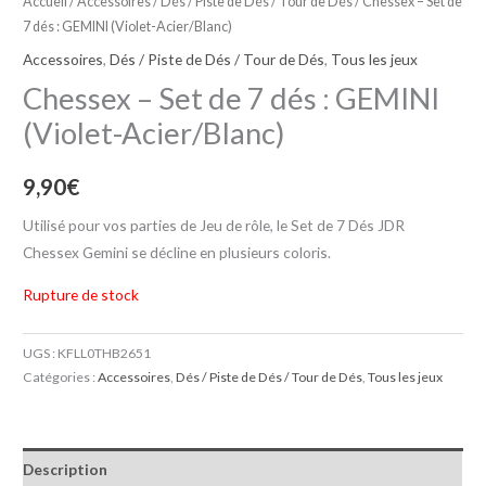
Accueil
/
Accessoires
/
Dés / Piste de Dés / Tour de Dés
/ Chessex – Set de
7 dés : GEMINI (Violet-Acier/Blanc)
Accessoires
,
Dés / Piste de Dés / Tour de Dés
,
Tous les jeux
Chessex – Set de 7 dés : GEMINI
(Violet-Acier/Blanc)
9,90
€
Utilisé pour vos parties de Jeu de rôle, le Set de 7 Dés JDR
Chessex Gemini se décline en plusieurs coloris.
Rupture de stock
UGS :
KFLL0THB2651
Catégories :
Accessoires
,
Dés / Piste de Dés / Tour de Dés
,
Tous les jeux
Description