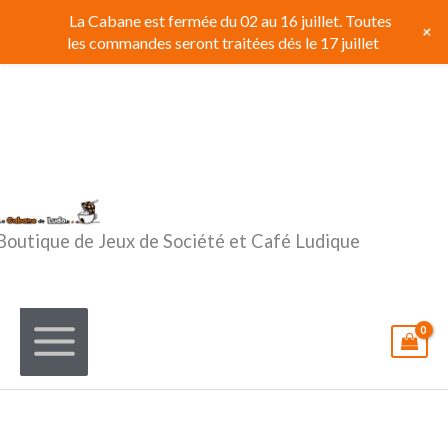
Aller
La Cabane est fermée du 02 au 16 juillet. Toutes
+
au
les commandes seront traitées dés le 17 juillet
contenu
Boutique de Jeux de Société et Café Ludique