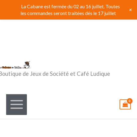
Aller
La Cabane est fermée du 02 au 16 juillet. Toutes
+
au
les commandes seront traitées dés le 17 juillet
contenu
Boutique de Jeux de Société et Café Ludique