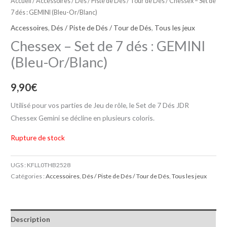
Accueil
/
Accessoires
/
Dés / Piste de Dés / Tour de Dés
/ Chessex – Set de
7 dés : GEMINI (Bleu-Or/Blanc)
Accessoires
,
Dés / Piste de Dés / Tour de Dés
,
Tous les jeux
Chessex – Set de 7 dés : GEMINI
(Bleu-Or/Blanc)
9,90
€
Utilisé pour vos parties de Jeu de rôle, le Set de 7 Dés JDR
Chessex Gemini se décline en plusieurs coloris.
Rupture de stock
UGS :
KFLL0THB2528
Catégories :
Accessoires
,
Dés / Piste de Dés / Tour de Dés
,
Tous les jeux
Description