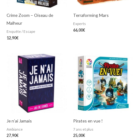
Crime Zoom – Oiseau de
Terraforming Mars
Malheur
Experts
66,00
€
Enquête / Escape
12,90
€
Je n’ai Jamais
Pirates en vue !
Ambiance
7 ans et plus
27,90
€
25,00
€