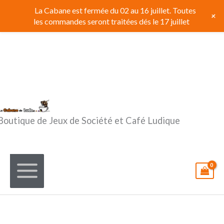
Aller
La Cabane est fermée du 02 au 16 juillet. Toutes
+
au
les commandes seront traitées dés le 17 juillet
contenu
Boutique de Jeux de Société et Café Ludique