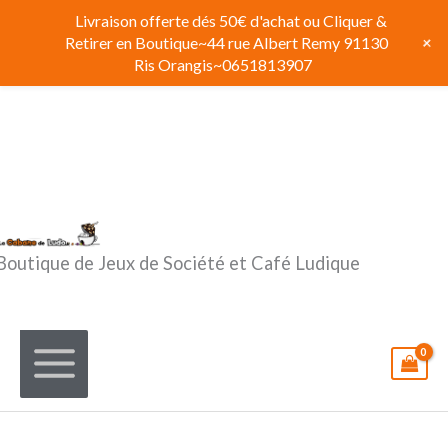
Aller
Livraison offerte dés 50€ d'achat ou Cliquer &
au
+
Retirer en Boutique~44 rue Albert Remy 91130
contenu
Ris Orangis~0651813907
Boutique de Jeux de Société et Café Ludique