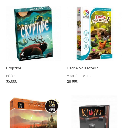
Cryptide
Cache Noisettes !
Initiés
A partir de 6 ans
35,00
€
18,00
€