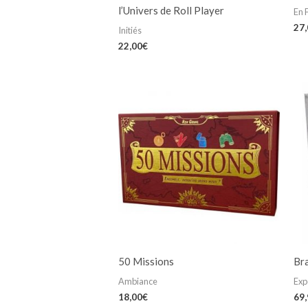
l’Univers de Roll Player
En 
27
Initiés
22,00
€
50 Missions
Br
Ambiance
Exp
18,00
€
69