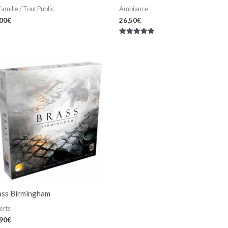
Famille / Tout Public
Ambiance
,00
€
26,50
€
Note
5.00
sur 5
ass Birmingham
erts
,90
€