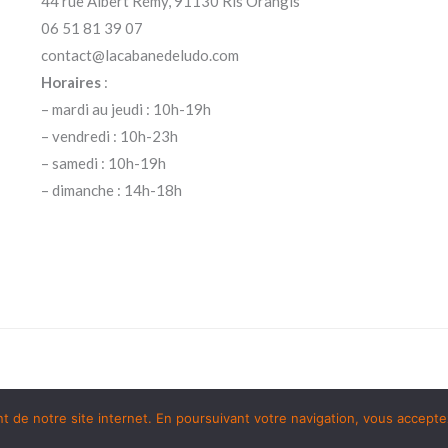
44 rue Albert Rémy, 91130 Ris Orangis
06 51 81 39 07
contact@lacabanedeludo.com
Horaires
:
– mardi au jeudi : 10h-19h
– vendredi : 10h-23h
– samedi : 10h-19h
– dimanche : 14h-18h
de notre site internet. En poursuivant votre navigation, vous acceptez 