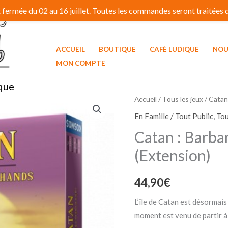
fermée du 02 au 16 juillet. Toutes les commandes seront traitées dé
ACCUEIL
BOUTIQUE
CAFÉ LUDIQUE
NOU
MON COMPTE
que
Accueil
/
Tous les jeux
/ Catan
En Famille / Tout Public
,
Tou
Catan : Barb
(Extension)
44,90
€
L’île de Catan est désormais
moment est venu de partir à 