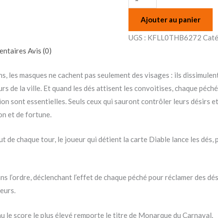
Ajouter au panier
UGS :
KFLL0THB6272
Caté
entaires
Avis (0)
, les masques ne cachent pas seulement des visages : ils dissimulent
rs de la ville. Et quand les dés attisent les convoitises, chaque pé
ion sont essentielles. Seuls ceux qui sauront contrôler leurs désirs 
on et de fortune.
ut de chaque tour, le joueur qui détient la carte Diable lance les dés
ns l’ordre, déclenchant l’effet de chaque péché pour réclamer des dés
eurs.
u le score le plus élevé remporte le titre de Monarque du Carnaval.