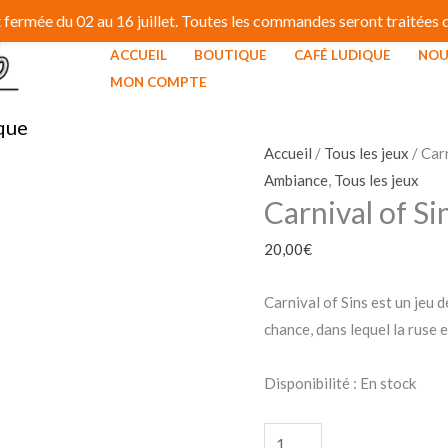
fermée du 02 au 16 juillet. Toutes les commandes seront traitées dé
ACCUEIL
BOUTIQUE
CAFÉ LUDIQUE
NOU
quantité
MON COMPTE
de
que
Carnival
of
Accueil
/
Tous les jeux
/ Carn
Sins
Ambiance
,
Tous les jeux
Carnival of Si
20,00
€
Carnival of Sins est un jeu d
chance, dans lequel la ruse e
Disponibilité :
En stock