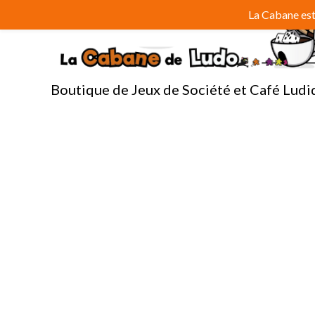
Aller
La Cabane est 
au
contenu
Boutique de Jeux de Société et Café Ludi