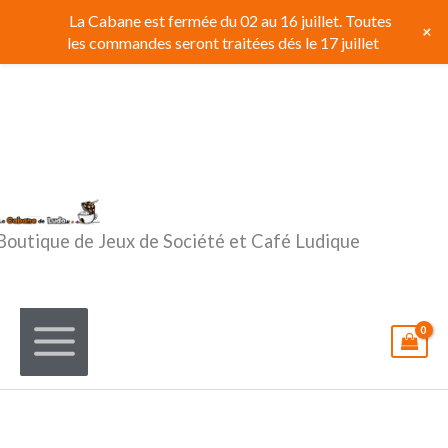
Aller
La Cabane est fermée du 02 au 16 juillet. Toutes
+
au
les commandes seront traitées dés le 17 juillet
contenu
Boutique de Jeux de Société et Café Ludique