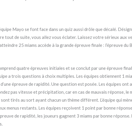
’équipe Mayo se font face dans un quiz aussi drôle que décalé. Désig
e tout de suite, vous allez vous éclater. Laissez votre sérieux aux ve
atteindre 25 miams accède à la grande épreuve finale : l’épreuve du B
mprend quatre épreuves initiales et se conclut par une épreuve final
ipe a trois questions à choix multiples. Les équipes obtiennent 1 m
t d’une épreuve de rapidité. Une question est posée. Les équipes ont a
ndez pas vitesse et précipitation, car en cas de mauvais réponse, le m
ont tirés au sort ayant chacun un thème différent. L’équipe qui mène
deux menus restants. Les équipes reçoivent 1 point par bonne réponse
preuve de rapidité, les joueurs gagnent 3 miams par bonne réponse. L’
s.