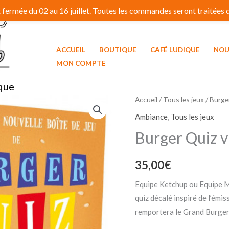
fermée du 02 au 16 juillet. Toutes les commandes seront traitées dé
ACCUEIL
BOUTIQUE
CAFÉ LUDIQUE
NOU
MON COMPTE
que
Accueil
/
Tous les jeux
/ Burge
Ambiance
,
Tous les jeux
Burger Quiz 
35,00
€
Equipe Ketchup ou Equipe M
quiz décalé inspiré de l’émi
remportera le Grand Burger