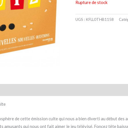
Rupture de stock
UGS :
KFLL0THB1158
Catég
taires
Avis (0)
ulte
osphère de cette émission culte qui nous a bien diverti au début des 
ts amusants qui nous ont fait aimer le jeu télévisé. Foncez tête baiss