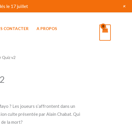
+
s le 17 juillet
S CONTACTER
A PROPOS
r Quiz v2
v2
ayo ? Les joueurs s’affrontent dans un
ssion culte présentée par Alain Chabat. Qui
 de la mort?