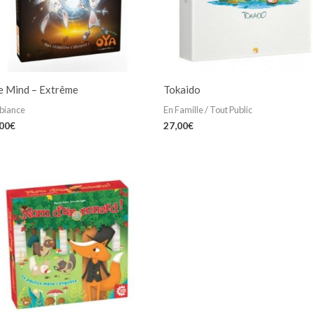
e Mind – Extrême
Tokaido
biance
En Famille / Tout Public
,00
€
27,00
€