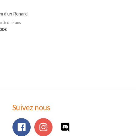
m d’un Renard
artir de 5 ans
,00
€
Suivez nous