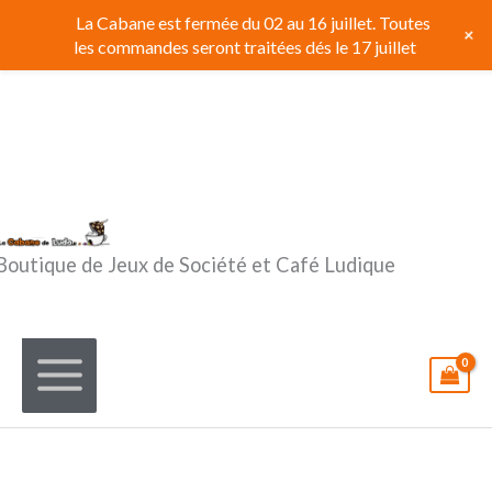
Aller
La Cabane est fermée du 02 au 16 juillet. Toutes
+
au
les commandes seront traitées dés le 17 juillet
contenu
Boutique de Jeux de Société et Café Ludique