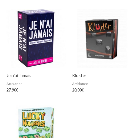
Je n’ai Jamais
Kluster
Ambiance
Ambiance
27,90
€
20,00
€