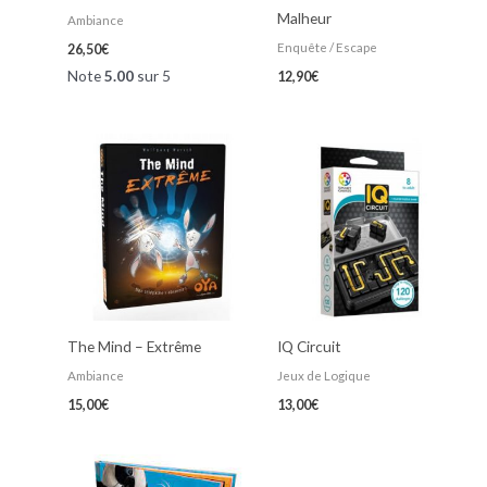
Malheur
Ambiance
Enquête / Escape
26,50
€
Note
5.00
sur 5
12,90
€
The Mind – Extrême
IQ Circuit
Ambiance
Jeux de Logique
15,00
€
13,00
€