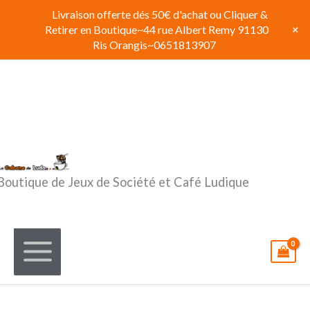
Aller
Livraison offerte dés 50€ d'achat ou Cliquer &
au
+
Retirer en Boutique~44 rue Albert Remy 91130
contenu
Ris Orangis~0651813907
Boutique de Jeux de Société et Café Ludique