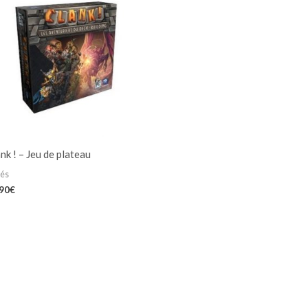
nk ! – Jeu de plateau
iés
,90
€