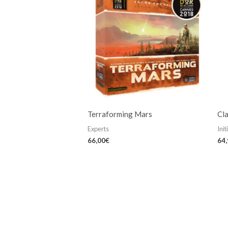
Terraforming Mars
Cla
Experts
Init
66,00
€
64