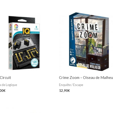
Circuit
Crime Zoom – Oiseau de Malheu
x de Logique
Enquête / Escape
,00
€
12,90
€