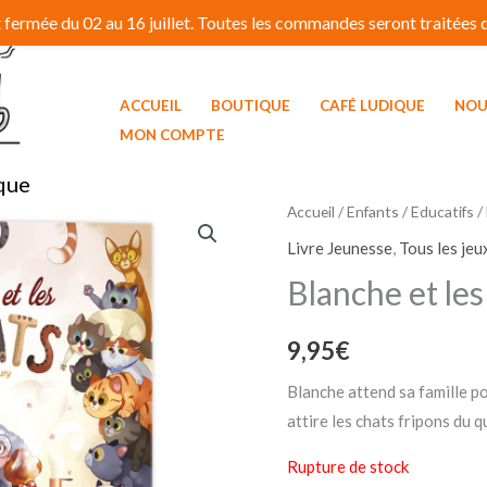
fermée du 02 au 16 juillet. Toutes les commandes seront traitées dé
ACCUEIL
BOUTIQUE
CAFÉ LUDIQUE
NOU
MON COMPTE
que
Accueil
/
Enfants / Educatifs
/
Livre Jeunesse
,
Tous les jeu
Blanche et le
9,95
€
Blanche attend sa famille po
attire les chats fripons du q
Rupture de stock