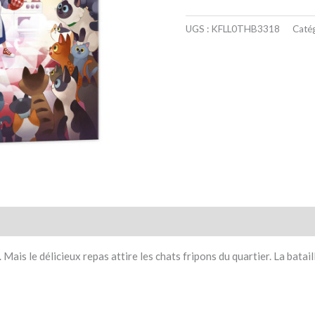
UGS :
KFLL0THB3318
Catég
taires
Avis (0)
 Mais le délicieux repas attire les chats fripons du quartier. La bata