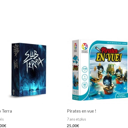
b Terra
Pirates en vue !
iés
7 ans et plus
,00
€
25,00
€