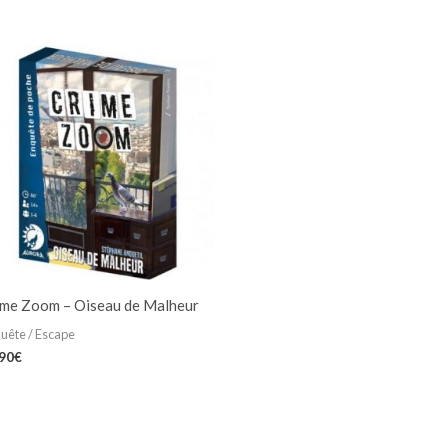
ime Zoom – Oiseau de Malheur
uête / Escape
,90
€