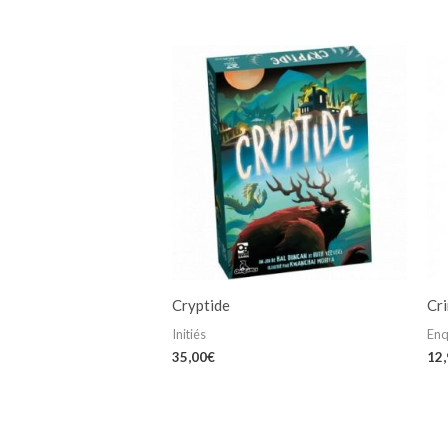
Cryptide
Cr
Initiés
Enq
35,00
€
12