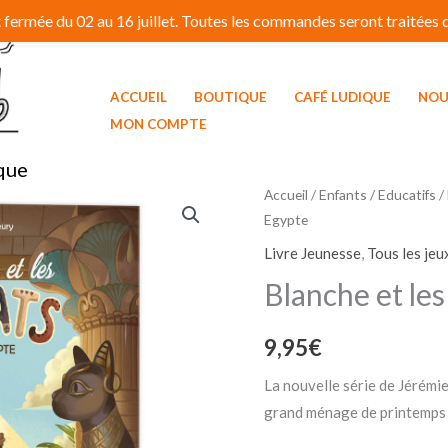
fermée du 02 au 16 juillet. Toutes les commandes seront traitées dé
ACCUEIL
BOUTIQUE
CAFÉ LUDIQUE
NOU
MON COMPTE
que
Accueil
/
Enfants / Educatifs
/
Egypte
Livre Jeunesse
,
Tous les jeu
Blanche et le
9,95
€
La nouvelle série de Jérémie 
grand ménage de printemps 