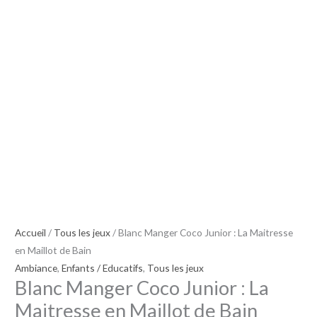
Junior
:
La
Maitresse
en
Maillot
de
Bain
Accueil
/
Tous les jeux
/ Blanc Manger Coco Junior : La Maitresse
en Maillot de Bain
Ambiance
,
Enfants / Educatifs
,
Tous les jeux
Blanc Manger Coco Junior : La
Maitresse en Maillot de Bain