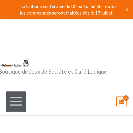
Aller
La Cabane est fermée du 02 au 16 juillet. Toutes
+
au
les commandes seront traitées dés le 17 juillet
contenu
Boutique de Jeux de Société et Café Ludique