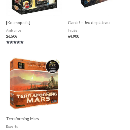
[Kosmopoli:t]
Clank ! – Jeu de plateau
Ambiance
Initiés
26,50
€
64,90
€
Note
5.00
sur 5
Terraforming Mars
Experts