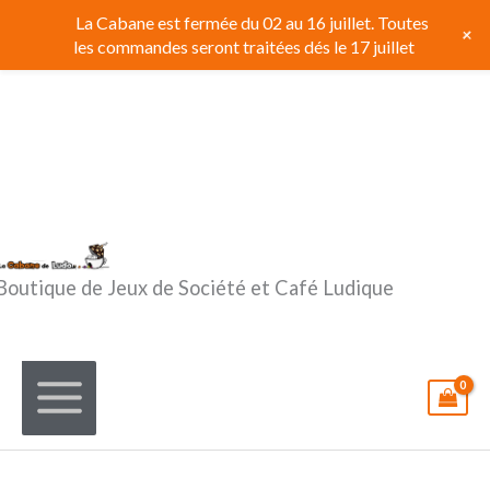
Aller
La Cabane est fermée du 02 au 16 juillet. Toutes
+
au
les commandes seront traitées dés le 17 juillet
contenu
Boutique de Jeux de Société et Café Ludique