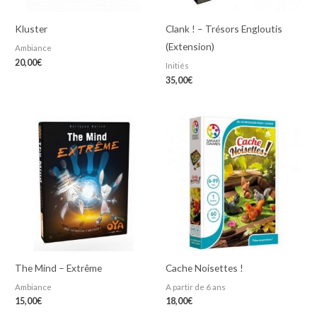
Kluster
Clank ! – Trésors Engloutis
(Extension)
Ambiance
20,00
€
Initiés
35,00
€
The Mind – Extrême
Cache Noisettes !
Ambiance
A partir de 6 ans
15,00
€
18,00
€