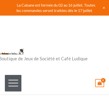
Aller
La Cabane est fermée du 02 au 16 juillet. Toutes
+
au
les commandes seront traitées dés le 17 juillet
contenu
Boutique de Jeux de Société et Café Ludique