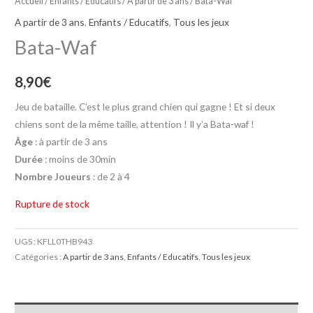
Accueil
/
Enfants / Educatifs
/
A partir de 3 ans
/ Bata-Waf
A partir de 3 ans
,
Enfants / Educatifs
,
Tous les jeux
Bata-Waf
8,90
€
Jeu de bataille. C’est le plus grand chien qui gagne ! Et si deux
chiens sont de la même taille, attention ! Il y’a Bata-waf !
Âge
: à partir de 3 ans
Durée
: moins de 30min
Nombre Joueurs
: de 2 à 4
Rupture de stock
UGS :
KFLL0THB943
Catégories :
A partir de 3 ans
,
Enfants / Educatifs
,
Tous les jeux