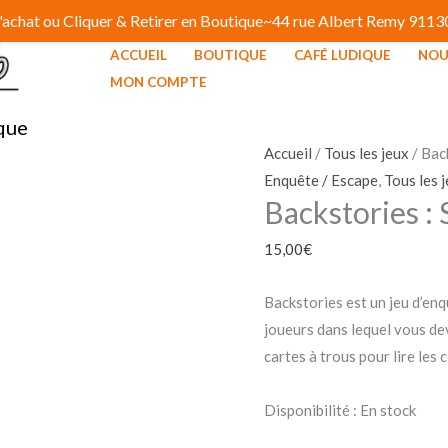
 d'achat ou Cliquer & Retirer en Boutique~44 rue Albert Remy 91
ACCUEIL
BOUTIQUE
CAFÉ LUDIQUE
NOU
quantité
MON COMPTE
de
que
Backstories
:
Accueil
/
Tous les jeux
/ Back
Seule
Enquête / Escape
,
Tous les 
Backstories : 
sous
la
15,00
€
Glace
Backstories est un jeu d’enq
joueurs dans lequel vous dev
cartes à trous pour lire les
Disponibilité :
En stock