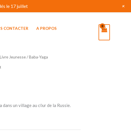
+
s le 17 juillet
S CONTACTER
A PROPOS
Livre Jeunesse
/ Baba-Yaga
x
a dans un village au c◊ur de la Russie.