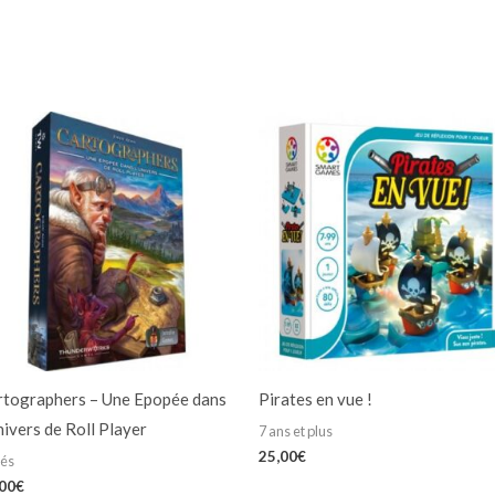
rtographers – Une Epopée dans
Pirates en vue !
nivers de Roll Player
7 ans et plus
25,00
€
iés
,00
€