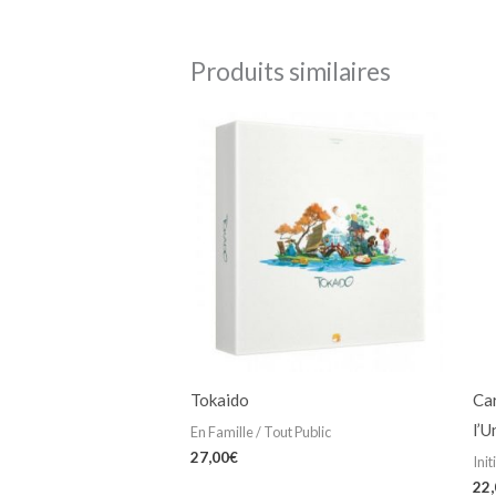
Produits similaires
Tokaido
Ca
l’U
En Famille / Tout Public
27,00
€
Init
22