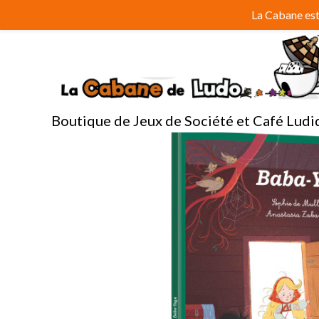
Aller
La Cabane est 
au
contenu
Boutique de Jeux de Société et Café Ludi