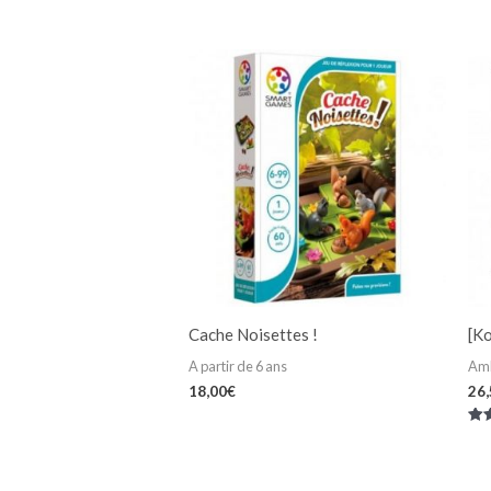
Cache Noisettes !
[Ko
A partir de 6 ans
Am
18,00
€
26
Not
5.0
su