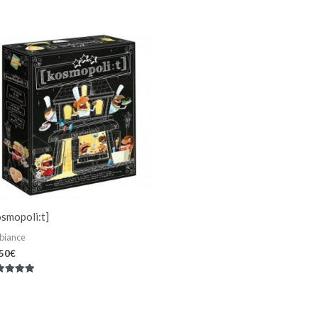
smopoli:t]
biance
,50
€
e
0
r 5