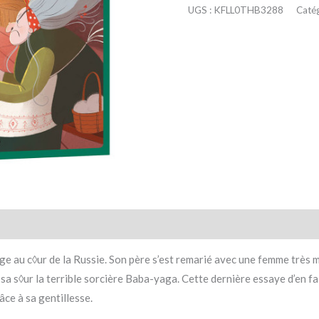
UGS :
KFLL0THB3288
Catég
taires
Avis (0)
lage au c◊ur de la Russie. Son père s’est remarié avec une femme très
ez sa s◊ur la terrible sorcière Baba-yaga. Cette dernière essaye d’en fai
râce à sa gentillesse.