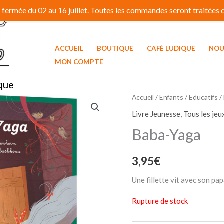
fermée du 02 au 16 juillet. Toutes les commandes seront traitées dé
ACCUEIL
BOUTIQUE
CAFÉ LUDIQUE
NOU
MON COMPTE
que
Accueil
/
Enfants / Educatifs
/
Livre Jeunesse
,
Tous les jeu
Baba-Yaga
3,95
€
Une fillette vit avec son pap
Rupture de stock