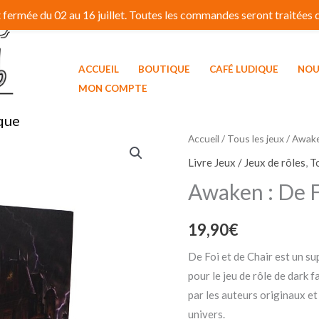
fermée du 02 au 16 juillet. Toutes les commandes seront traitées dé
ACCUEIL
BOUTIQUE
CAFÉ LUDIQUE
NOU
MON COMPTE
que
Accueil
/
Tous les jeux
/ Awaken
Livre Jeux / Jeux de rôles
,
T
Awaken : De F
19,90
€
De Foi et de Chair est un s
pour le jeu de rôle de dark 
par les auteurs originaux et
univers.