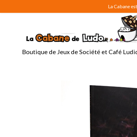
Aller
La Cabane est 
au
contenu
Boutique de Jeux de Société et Café Ludi