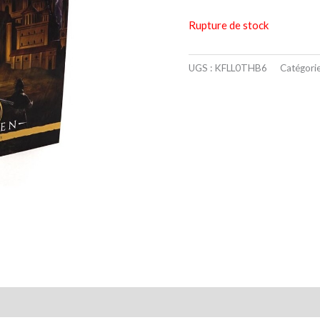
Rupture de stock
UGS :
KFLL0THB6
Catégorie
taires
Avis (0)