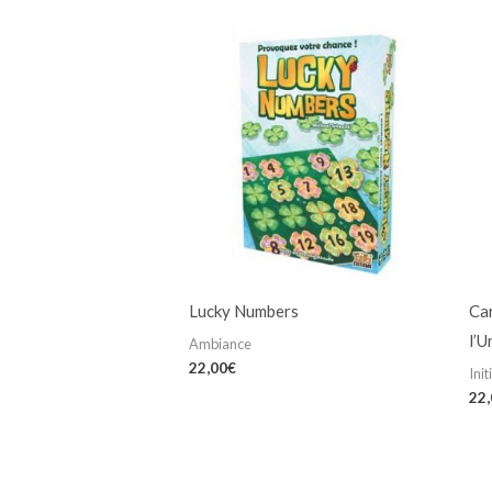
Lucky Numbers
Ca
l’U
Ambiance
22,00
€
Init
22