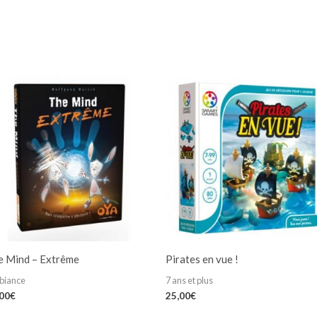
e Mind – Extrême
Pirates en vue !
biance
7 ans et plus
,00
€
25,00
€