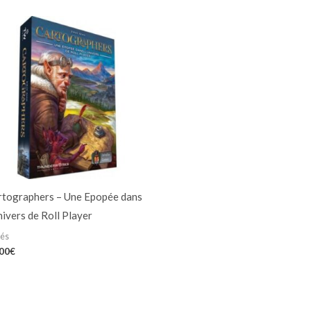
rtographers – Une Epopée dans
nivers de Roll Player
iés
,00
€