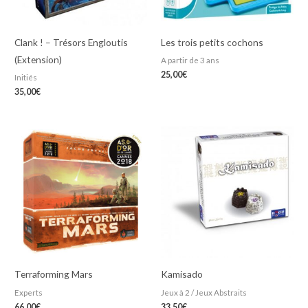
Clank ! – Trésors Engloutis
Les trois petits cochons
(Extension)
A partir de 3 ans
25,00
€
Initiés
35,00
€
Terraforming Mars
Kamisado
Experts
Jeux à 2 / Jeux Abstraits
66,00
€
33,50
€