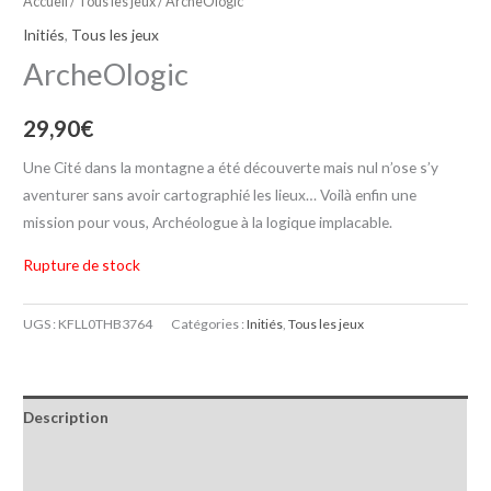
Accueil
/
Tous les jeux
/ ArcheOlogic
Initiés
,
Tous les jeux
ArcheOlogic
29,90
€
Une Cité dans la montagne a été découverte mais nul n’ose s’y
aventurer sans avoir cartographié les lieux… Voilà enfin une
mission pour vous, Archéologue à la logique implacable.
Rupture de stock
UGS :
KFLL0THB3764
Catégories :
Initiés
,
Tous les jeux
Description
Informations complémentaires