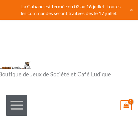
Aller
La Cabane est fermée du 02 au 16 juillet. Toutes
+
au
les commandes seront traitées dés le 17 juillet
contenu
Boutique de Jeux de Société et Café Ludique